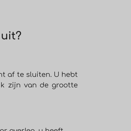
 uit?
 af te sluiten. U hebt
jk zijn van de grootte
or overleg, u heeft