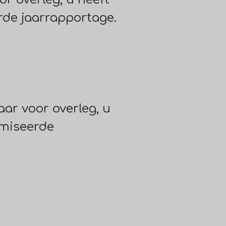
rde jaarrapportage.
aar voor overleg, u
imiseerde