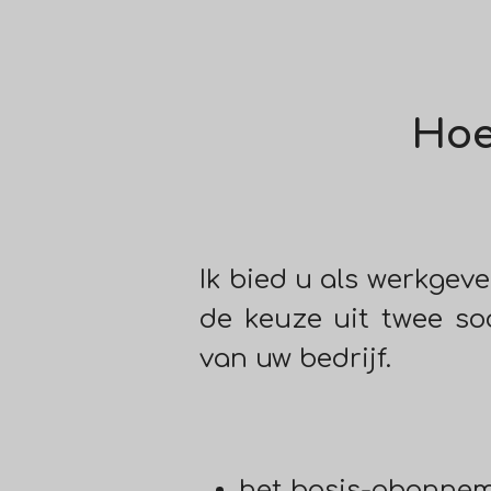
Hoe 
Ik bied u als werkgev
de keuze uit twee soo
van uw bedrijf.
het basis-abonne