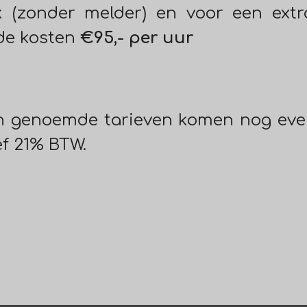
k (zonder melder) en voor een extr
de kosten
€95,- per uur
 genoemde tarieven komen nog event
ef 21% BTW.